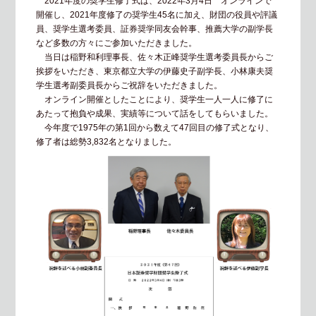
2021年度の奨学生修了式は、2022年3月4日 オンラインで
開催し、2021年度修了の奨学生45名に加え、財団の役員や評議
員、奨学生選考委員、証券奨学同友会幹事、推薦大学の副学長
など多数の方々にご参加いただきました。
当日は稲野和利理事長、佐々木正峰奨学生選考委員長からご
挨拶をいただき、東京都立大学の伊藤史子副学長、小林康夫奨
学生選考副委員長からご祝辞をいただきました。
オンライン開催としたことにより、奨学生一人一人に修了に
あたって抱負や成果、実績等について話をしてもらいました。
今年度で1975年の第1回から数えて47回目の修了式となり、
修了者は総勢3,832名となりました。