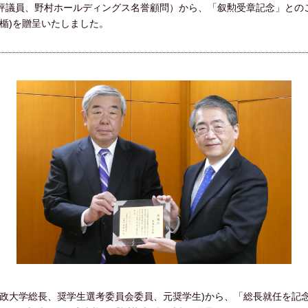
様（評議員、野村ホールディングス名誉顧問）から、「叙勲受章記念」と
楯)を贈呈いたしました。
(法政大学総長、奨学生選考委員会委員、元奨学生)から、「総長就任を