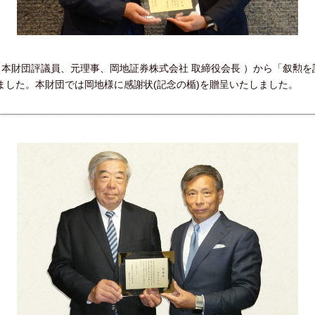
様（本財団評議員、元理事、岡地証券株式会社 取締役会長 ）から「叙勲
ました。本財団では岡地様に感謝状(記念の楯)を贈呈いたしました。