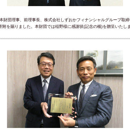
様（本財団理事、前理事長、株式会社しずおかフィナンシャルグループ取
寄附を賜りました。本財団では稲野様に感謝状(記念の楯)を贈呈いたし