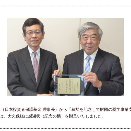
夫様（日本投資者保護基金 理事長）から「叙勲を記念して財団の奨学事業
では、大久保様に感謝状（記念の楯）を贈呈いたしました。